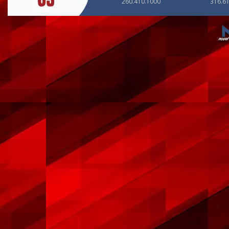
260.410.1000
316.6