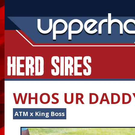
WHOS UR DADD
ATM x King Boss